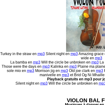
Turkey in the straw en
mp3
Silent night en
mp3
Amazing grace
wide
en
mp3
La bamba
en
mp3
Will the circle be unbroken
en
mp3
La 
Those were the days en
mp3
Kalinka en
mp3
Plaine ma plain
sole mio en
mp3
Morrison jig en
mp3
Old joe clark en
mp3
manivelle en
mp3
et Brid Og Ni Mhaille
Playback gratuits en mp3 pour 
Silent night en
mp3
Will the circle be unbroken
en
mp
VIOLON BAL 
Musiques à danser en 